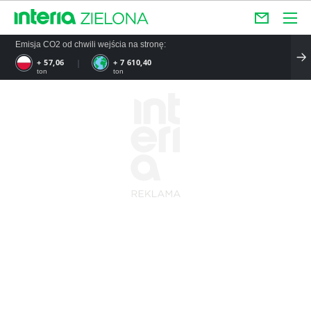
Emisja CO2 od chwili wejścia na stronę:
+ 57,06
+ 7 610,40
ton
ton