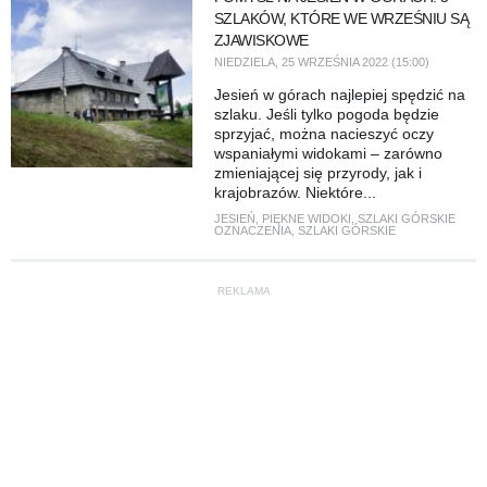
SZLAKÓW, KTÓRE WE WRZEŚNIU SĄ
ZJAWISKOWE
NIEDZIELA, 25 WRZEŚNIA 2022 (15:00)
Jesień w górach najlepiej spędzić na
szlaku. Jeśli tylko pogoda będzie
sprzyjać, można nacieszyć oczy
wspaniałymi widokami – zarówno
zmieniającej się przyrody, jak i
krajobrazów. Niektóre...
JESIEŃ
,
PIĘKNE WIDOKI
,
SZLAKI GÓRSKIE
OZNACZENIA
,
SZLAKI GÓRSKIE
REKLAMA