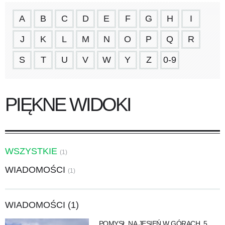
A
B
C
D
E
F
G
H
I
J
K
L
M
N
O
P
Q
R
S
T
U
V
W
Y
Z
0-9
PIĘKNE WIDOKI
WSZYSTKIE
(1)
WIADOMOŚCI
(1)
WIADOMOŚCI (1)
POMYSŁ NA JESIEŃ W GÓRACH. 5