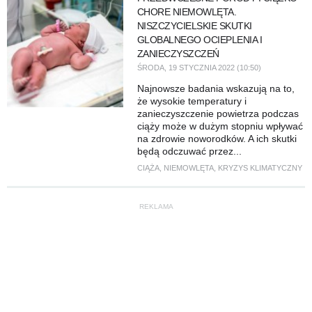
CHORE NIEMOWLĘTA.
NISZCZYCIELSKIE SKUTKI
GLOBALNEGO OCIEPLENIA I
ZANIECZYSZCZEŃ
ŚRODA, 19 STYCZNIA 2022 (10:50)
Najnowsze badania wskazują na to,
że wysokie temperatury i
zanieczyszczenie powietrza podczas
ciąży może w dużym stopniu wpływać
na zdrowie noworodków. A ich skutki
będą odczuwać przez...
CIĄŻA
,
NIEMOWLĘTA
,
KRYZYS KLIMATYCZNY
REKLAMA