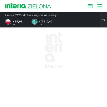
Emisja CO2 od chwili wejścia na stronę:
+ 57,06
+ 7 610,40
ton
ton