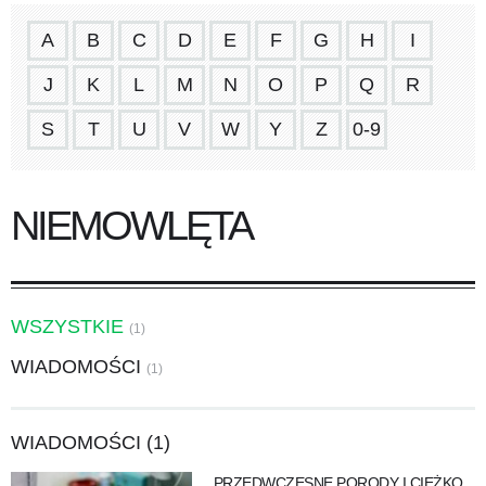
A
B
C
D
E
F
G
H
I
J
K
L
M
N
O
P
Q
R
S
T
U
V
W
Y
Z
0-9
NIEMOWLĘTA
WSZYSTKIE
(1)
WIADOMOŚCI
(1)
WIADOMOŚCI (1)
PRZEDWCZESNE PORODY I CIĘŻKO