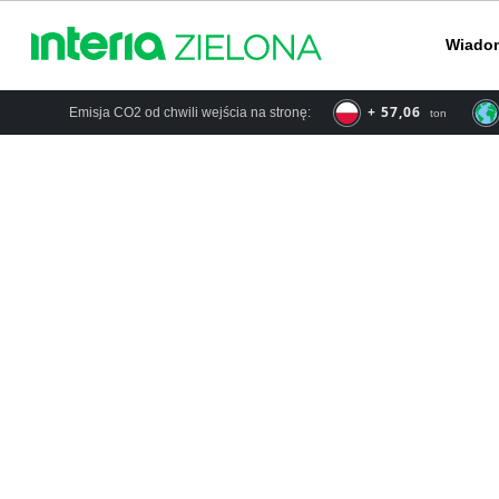
Wiado
+ 66,57
Emisja CO2 od chwili wejścia na stronę:
ton