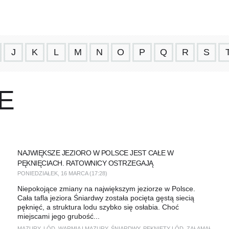
J
K
L
M
N
O
P
Q
R
S
E
NAJWIĘKSZE JEZIORO W POLSCE JEST CAŁE W
PĘKNIĘCIACH. RATOWNICY OSTRZEGAJĄ
PONIEDZIAŁEK, 16 MARCA (17:28)
Niepokojące zmiany na największym jeziorze w Polsce.
Cała tafla jeziora Śniardwy została pocięta gęstą siecią
pęknięć, a struktura lodu szybko się osłabia. Choć
miejscami jego grubość...
MAZURY
,
LÓD
,
WARMIA I MAZURY
,
ŚNIARDWY
,
PĘKNIĘTY LÓD
,
ZAŁAMAŁ