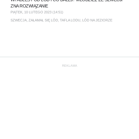
ZNA ROZWIĄZANIE
PIĄTEK, 10 LUTEGO 2023 (14:51)
SZWECJA
,
ZAŁAMAŁ SIĘ LÓD
,
TAFLA LODU
,
LÓD NA JEZIORZE
REKLAMA