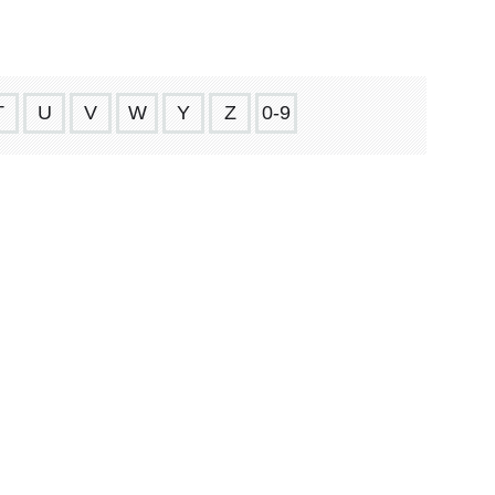
T
U
V
W
Y
Z
0-9