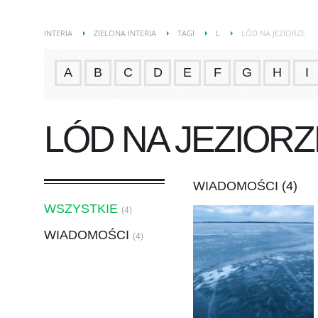
INTERIA
ZIELONA INTERIA
TAGI
L
LÓD NA JEZIORZE
A
B
C
D
E
F
G
H
I
LÓD NA JEZIORZ
WIADOMOŚCI (4)
WSZYSTKIE
(4)
WIADOMOŚCI
(4)