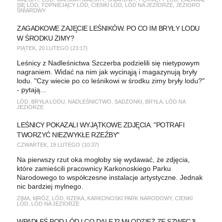
SIĘ LÓD
,
TOPNIEJĄCY LÓD
,
CIENKI LÓD
,
LÓD NA JEZIORZE
,
JEZIORO
ŚNIARDWY
ZAGADKOWE ZAJĘCIE LEŚNIKÓW. PO CO IM BRYŁY LODU
W ŚRODKU ZIMY?
PIĄTEK, 20 LUTEGO (23:17)
Leśnicy z Nadleśnictwa Szczerba podzielili się nietypowym
nagraniem. Widać na nim jak wycinąją i magazynują bryły
lodu. "Czy wiecie po co leśnikowi w środku zimy bryły lodu?"
- pytają...
LÓD
,
BRYŁA LODU
,
NADLEŚNICTWO
,
SADZONKI
,
BRYŁA
,
LÓD NA
JEZIORZE
LEŚNICY POKAZALI WYJĄTKOWE ZDJĘCIA. "POTRAFI
TWORZYĆ NIEZWYKŁE RZEŹBY"
CZWARTEK, 19 LUTEGO (10:37)
Na pierwszy rzut oka mogłoby się wydawać, że zdjęcia,
które zamieścili pracownicy Karkonoskiego Parku
Narodowego to współczesne instalacje artystyczne. Jednak
nic bardziej mylnego.
ZIMA
,
MRÓZ
,
LÓD
,
RZEKA
,
KARKONOSKI PARK NARODOWY
,
CIENKI
LÓD
,
LÓD NA JEZIORZE
WPADŁEŚ POD LÓD I CO DALEJ? MŁODZIEŻ ZE SZWECJI