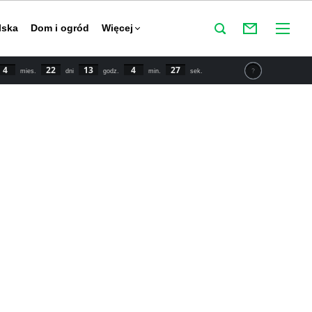
lska
Dom i ogród
Więcej
4
22
13
4
26
mies.
dni
godz.
min.
sek.
tu IPCC świat powinien zmniejszyć emisje CO2 o połowę do
y powstrzymać globalne ocieplenie. Najnowsze dane mówią o
 wzroście temperatury o 1,5 stopnia Celsjusza w porównaniu
przemysłowej.