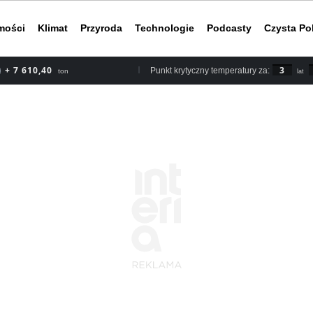
mości
Klimat
Przyroda
Technologie
Podcasty
Czysta Po
+ 8 878,80
3
Punkt krytyczny temperatury za:
ton
lat
Według rapor
2030 roku, b
nieuchronnym
do ery przed