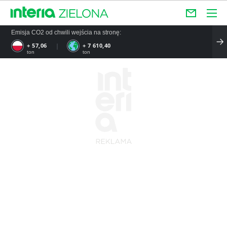
Emisja CO2 od chwili wejścia na stronę:
+ 57,06
+ 7 610,40
ton
ton