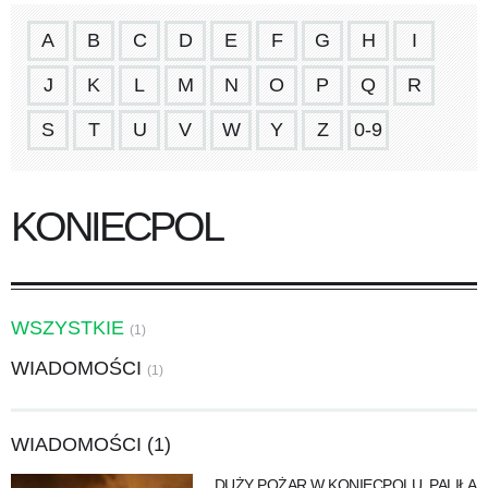
A
B
C
D
E
F
G
H
I
J
K
L
M
N
O
P
Q
R
S
T
U
V
W
Y
Z
0-9
KONIECPOL
WSZYSTKIE
(1)
WIADOMOŚCI
(1)
WIADOMOŚCI (1)
DUŻY POŻAR W KONIECPOLU. PALIŁA