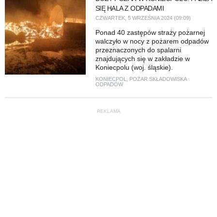
SIĘ HALA Z ODPADAMI
CZWARTEK, 5 WRZEŚNIA 2024 (09:09)
Ponad 40 zastępów straży pożarnej
walczyło w nocy z pożarem odpadów
przeznaczonych do spalarni
znajdujących się w zakładzie w
Koniecpolu (woj. śląskie).
KONIECPOL
,
POŻAR SKŁADOWISKA
ODPADÓW
REKLAMA