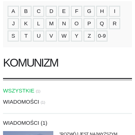
A
B
C
D
E
F
G
H
I
J
K
L
M
N
O
P
Q
R
S
T
U
V
W
Y
Z
0-9
KOMUNIZM
WSZYSTKIE
(1)
WIADOMOŚCI
(1)
WIADOMOŚCI (1)
"ROZWÓJ JEST NAJWYŻSZYM