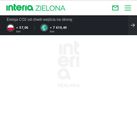
Emisja CO2 od chwili wejścia na stronę:
+ 57,06
+ 7 610,40
ton
ton