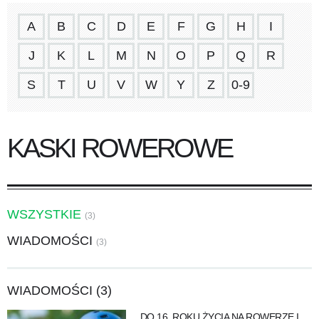
A
B
C
D
E
F
G
H
I
J
K
L
M
N
O
P
Q
R
S
T
U
V
W
Y
Z
0-9
KASKI ROWEROWE
WSZYSTKIE
(3)
WIADOMOŚCI
(3)
WIADOMOŚCI (3)
DO 16. ROKU ŻYCIA NA ROWERZE I