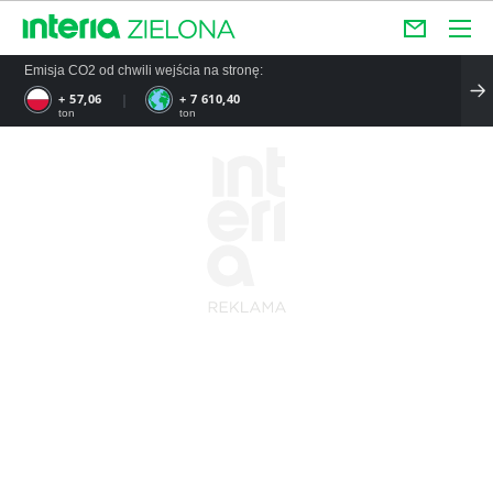
Emisja CO2 od chwili wejścia na stronę:
+ 57,06
+ 7 610,40
ton
ton