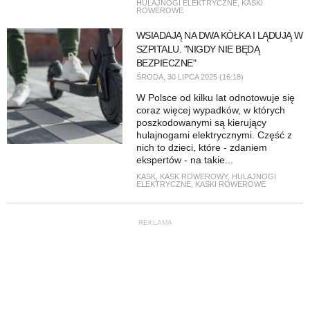
HULAJNOGI ELEKTRYCZNE
,
KASKI
ROWEROWE
WSIADAJĄ NA DWA KÓŁKA I LĄDUJĄ W
SZPITALU. "NIGDY NIE BĘDĄ
BEZPIECZNE"
ŚRODA, 30 LIPCA 2025 (16:18)
W Polsce od kilku lat odnotowuje się
coraz więcej wypadków, w których
poszkodowanymi są kierujący
hulajnogami elektrycznymi. Część z
nich to dzieci, które - zdaniem
ekspertów - na takie...
KASK
,
KASK ROWEROWY
,
HULAJNOGI
ELEKTRYCZNE
,
KASKI ROWEROWE
REKLAMA