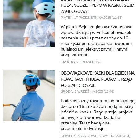
HULAJNODZE TYLKO W KASKU. SEJM
ZAGŁOSOWAŁ
PIĄTEK, 17 PAŹDZIERNIKA 2025 (12:53)
W piątek Sejm zagłosował za ustawą
wprowadzającą w Polsce obowiązek
noszenia kasku przez osoby do 16.
roku życia poruszające się rowerami,
hulajnogami elektrycznymi i innymi
urządzeniami...
KASK
,
KASKI ROWEROWE
OBOWIĄZKOWE KASKI DLA DZIECI NA
ROWERACH I HULAJNOGACH. RZĄD
PODJĄŁ DECYZJĘ
ŚRODA, 3 WRZEŚNIA 2025 (11:44)
Podczas jazdy rowerem lub hulajnogą
dzieci do 16. roku życia będą musiały
jeździć w kasku. Rząd przyjął projekt
ustawy, która wprowadza takie
przepisy. Teraz będą one
przedmiotem dyskusji...
ROWERY
,
KASK ROWEROWY
,
HULAJNOGI
,