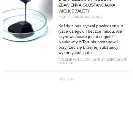
ZBAWIENNA. SUBSTANCJA MA
WIELKIE ZALETY
PIĄTEK, 2 MAJA 2025 (13:07)
Każdy z nas słyszał powiedzenie o
łyżce dziegciu i beczce miodu. Ale
czym właściwie jest dziegieć?
Naukowcy z Torunia postanowili
przyjrzeć się bliżej tej substancji i
wykorzystać ją do...
POLSKIE WYNALAZKI
,
MYDŁO DZIEGCIOWE
,
DZIEGCIE
REKLAMA