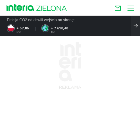
Emisja CO2 od chwili wejścia na stronę:
+ 57,06
+ 7 610,40
ton
ton