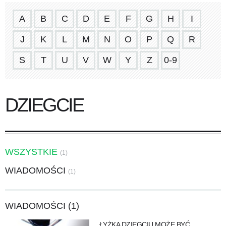
A
B
C
D
E
F
G
H
I
J
K
L
M
N
O
P
Q
R
S
T
U
V
W
Y
Z
0-9
DZIEGCIE
WSZYSTKIE
(1)
WIADOMOŚCI
(1)
WIADOMOŚCI (1)
ŁYŻKA DZIEGCIU MOŻE BYĆ