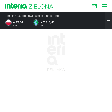
Emisja CO2 od chwili wejścia na stronę:
+ 57,06
+ 7 610,40
ton
ton