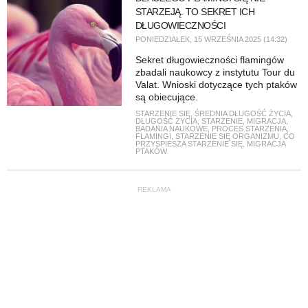
STARZEJĄ. TO SEKRET ICH
DŁUGOWIECZNOŚCI
PONIEDZIAŁEK, 15 WRZEŚNIA 2025 (14:32)
Sekret długowieczności flamingów
zbadali naukowcy z instytutu Tour du
Valat. Wnioski dotyczące tych ptaków
są obiecujące.
STARZENIE SIĘ
,
ŚREDNIA DŁUGOŚĆ ŻYCIA
,
DŁUGOŚĆ ŻYCIA
,
STARZENIE
,
MIGRACJA
,
BADANIA NAUKOWE
,
PROCES STARZENIA
,
FLAMINGI
,
STARZENIE SIĘ ORGANIZMU
,
CO
PRZYSPIESZA STARZENIE SIĘ
,
MIGRACJA
PTAKÓW
REKLAMA