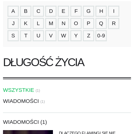
A
B
C
D
E
F
G
H
I
J
K
L
M
N
O
P
Q
R
S
T
U
V
W
Y
Z
0-9
DŁUGOŚĆ ŻYCIA
WSZYSTKIE
(1)
WIADOMOŚCI
(1)
WIADOMOŚCI (1)
DLACZEGO FLAMINGI SIĘ NIE