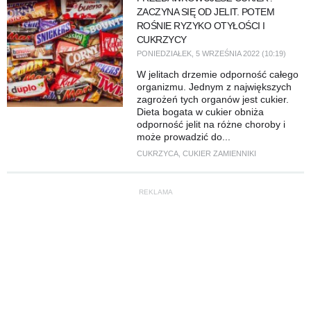
ZACZYNA SIĘ OD JELIT. POTEM
ROŚNIE RYZYKO OTYŁOŚCI I
CUKRZYCY
PONIEDZIAŁEK, 5 WRZEŚNIA 2022 (10:19)
W jelitach drzemie odporność całego
organizmu. Jednym z największych
zagrożeń tych organów jest cukier.
Dieta bogata w cukier obniża
odporność jelit na różne choroby i
może prowadzić do...
CUKRZYCA
,
CUKIER ZAMIENNIKI
REKLAMA