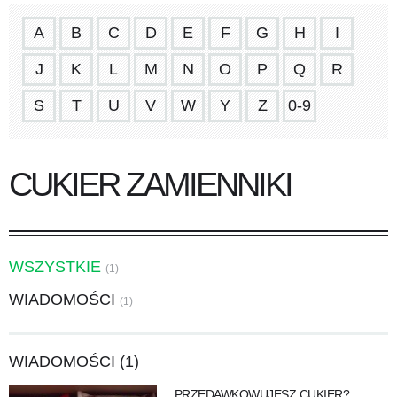
A
B
C
D
E
F
G
H
I
J
K
L
M
N
O
P
Q
R
S
T
U
V
W
Y
Z
0-9
CUKIER ZAMIENNIKI
WSZYSTKIE
(1)
WIADOMOŚCI
(1)
WIADOMOŚCI (1)
PRZEDAWKOWUJESZ CUKIER?