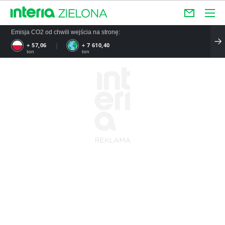
Emisja CO2 od chwili wejścia na stronę:
+ 57,06
+ 7 610,40
ton
ton