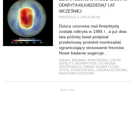
ODKRYTA KILKADZIESIĄT LAT
WCZEŚNIEJ
NIEDZIELA, 5 LIPCA (05:00)
Dziura ozonowa nad Antarktydą
została odkryta w 1985 r., a już dwa
lata później świat podpisał
przełomowy protokół montrealski
ograniczający stosowanie freonów.
Nowe badanie sugeruje...
NAUKA
,
BADANIA
,
ATMOSFERA
,
CHLOR
,
SATELITY
,
ANTARKTYDA
,
OCHRONA
ŚRODOWISKA
,
ZMIANY KLIMATYCZNE
,
OZON
,
STRATOSFERA
,
DZIURA OZONOWA
,
WARSTWA OZONOWA
REKLAMA