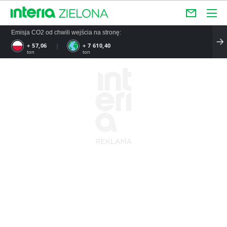
Emisja CO2 od chwili wejścia na stronę:
+ 57,06
+ 7 610,40
ton
ton