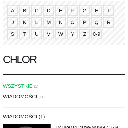
A
B
C
D
E
F
G
H
I
J
K
L
M
N
O
P
Q
R
S
T
U
V
W
Y
Z
0-9
CHLOR
WSZYSTKIE
(1)
WIADOMOŚCI
(1)
WIADOMOŚCI (1)
DZIURA OZONOWA MOGŁA ZOSTAĆ