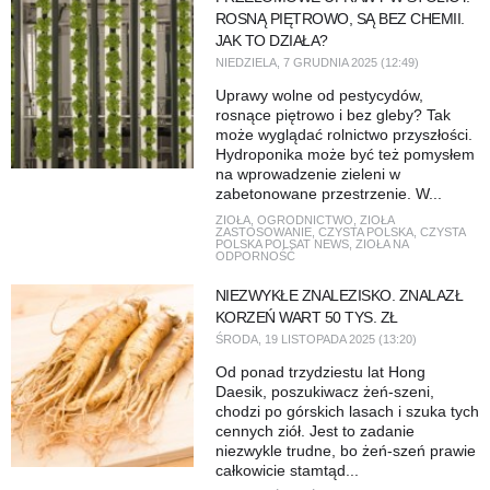
ROSNĄ PIĘTROWO, SĄ BEZ CHEMII.
JAK TO DZIAŁA?
NIEDZIELA, 7 GRUDNIA 2025 (12:49)
Uprawy wolne od pestycydów,
rosnące piętrowo i bez gleby? Tak
może wyglądać rolnictwo przyszłości.
Hydroponika może być też pomysłem
na wprowadzenie zieleni w
zabetonowane przestrzenie. W...
ZIOŁA
,
OGRODNICTWO
,
ZIOŁA
ZASTOSOWANIE
,
CZYSTA POLSKA
,
CZYSTA
POLSKA POLSAT NEWS
,
ZIOŁA NA
ODPORNOŚĆ
NIEZWYKŁE ZNALEZISKO. ZNALAZŁ
KORZEŃ WART 50 TYS. ZŁ
ŚRODA, 19 LISTOPADA 2025 (13:20)
Od ponad trzydziestu lat Hong
Daesik, poszukiwacz żeń-szeni,
chodzi po górskich lasach i szuka tych
cennych ziół. Jest to zadanie
niezwykle trudne, bo żeń-szeń prawie
całkowicie stamtąd...