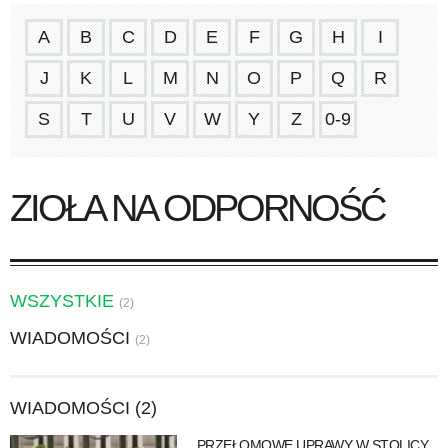
A
B
C
D
E
F
G
H
I
J
K
L
M
N
O
P
Q
R
S
T
U
V
W
Y
Z
0-9
ZIOŁA NA ODPORNOŚĆ
WSZYSTKIE
(2)
WIADOMOŚCI
(2)
WIADOMOŚCI (2)
PRZEŁOMOWE UPRAWY W STOLICY.