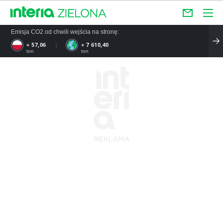
Emisja CO2 od chwili wejścia na stronę:
+ 57,06
+ 7 610,40
ton
ton