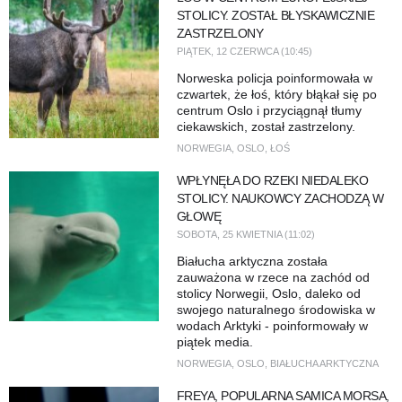
STOLICY. ZOSTAŁ BŁYSKAWICZNIE
ZASTRZELONY
PIĄTEK, 12 CZERWCA (10:45)
Norweska policja poinformowała w
czwartek, że łoś, który błąkał się po
centrum Oslo i przyciągnął tłumy
ciekawskich, został zastrzelony.
NORWEGIA
,
OSLO
,
ŁOŚ
WPŁYNĘŁA DO RZEKI NIEDALEKO
STOLICY. NAUKOWCY ZACHODZĄ W
GŁOWĘ
SOBOTA, 25 KWIETNIA (11:02)
Białucha arktyczna została
zauważona w rzece na zachód od
stolicy Norwegii, Oslo, daleko od
swojego naturalnego środowiska w
wodach Arktyki - poinformowały w
piątek media.
NORWEGIA
,
OSLO
,
BIAŁUCHA ARKTYCZNA
FREYA, POPULARNA SAMICA MORSA,