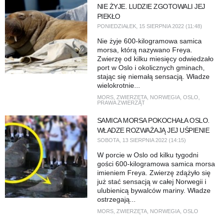
NIE ŻYJE. LUDZIE ZGOTOWALI JEJ
PIEKŁO
PONIEDZIAŁEK, 15 SIERPNIA 2022 (11:48)
Nie żyje 600-kilogramowa samica
morsa, którą nazywano Freya.
Zwierzę od kilku miesięcy odwiedzało
port w Oslo i okolicznych gminach,
stając się niemałą sensacją. Władze
wielokrotnie...
MORS
,
ZWIERZĘTA
,
NORWEGIA
,
OSLO
,
PRAWA ZWIERZĄT
SAMICA MORSA POKOCHAŁA OSLO.
WŁADZE ROZWAŻAJĄ JEJ UŚPIENIE
SOBOTA, 13 SIERPNIA 2022 (14:15)
W porcie w Oslo od kilku tygodni
gości 600-kilogramowa samica morsa
imieniem Freya. Zwierzę zdążyło się
już stać sensacją w całej Norwegii i
ulubienicą bywalców mariny. Władze
ostrzegają...
MORS
,
ZWIERZĘTA
,
NORWEGIA
,
OSLO