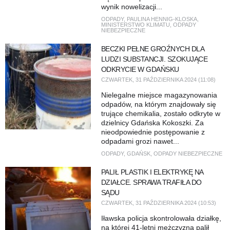
wynik nowelizacji...
ODPADY
,
PAULINA HENNIG-KLOSKA
,
MINISTERSTWO KLIMATU
,
ODPADY
NIEBEZPIECZNE
BECZKI PEŁNE GROŹNYCH DLA
LUDZI SUBSTANCJI. SZOKUJĄCE
ODKRYCIE W GDAŃSKU
CZWARTEK, 31 PAŹDZIERNIKA 2024 (11:08)
Nielegalne miejsce magazynowania
odpadów, na którym znajdowały się
trujące chemikalia, zostało odkryte w
dzielnicy Gdańska Kokoszki. Za
nieodpowiednie postępowanie z
odpadami grozi nawet...
ODPADY
,
GDAŃSK
,
ODPADY NIEBEZPIECZNE
PALIŁ PLASTIK I ELEKTRYKĘ NA
DZIAŁCE. SPRAWA TRAFIŁA DO
SĄDU
CZWARTEK, 31 PAŹDZIERNIKA 2024 (10:53)
Iławska policja skontrolowała działkę,
na której 41-letni mężczyzna palił