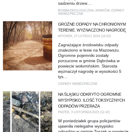
sadzeniu drzew....
BOMBA EKOLOGICZNA
,
KRAKÓW
,
ODPADY
NIEBEZPIECZNE
GROŹNE ODPADY NA CHRONIONYM
TERENIE. WYZNACZONO NAGRODĘ
WTOREK, 27 LUTEGO 2024 (10:25)
Zagrażające środowisku odpady
znaleziono w lesie na Mazowszu.
Ogromne pojemniki zostały
porzucone w gminie Dąbrówka w
powiecie wołomińskim. Starosta
wyznaczył nagrodę w wysokości 5
tys....
ODPADY NIEBEZPIECZNE
NA ŚLĄSKU ODKRYTO OGROMNE
WYSYPISKO. ILOŚĆ TOKSYCZNYCH
ODPADÓW PRZERAŻA
PIĄTEK, 3 LISTOPADA 2023 (11:42)
W poniedziałek grupa policjantów
ujawniła nielegalne wysypisko
odpadów w gminie Toszek w powiecie