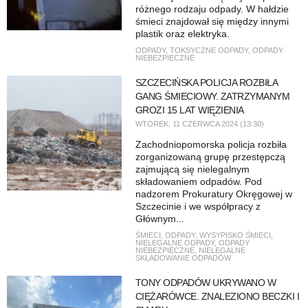
różnego rodzaju odpady. W hałdzie
śmieci znajdował się między innymi
plastik oraz elektryka.
ODPADY
,
TOKSYCZNE ODPADY
,
ODPADY
NIEBEZPIECZNE
SZCZECIŃSKA POLICJA ROZBIŁA
GANG ŚMIECIOWY. ZATRZYMANYM
GROZI 15 LAT WIĘZIENIA
WTOREK, 11 CZERWCA 2024 (13:30)
Zachodniopomorska policja rozbiła
zorganizowaną grupę przestępczą
zajmującą się nielegalnym
składowaniem odpadów. Pod
nadzorem Prokuratury Okręgowej w
Szczecinie i we współpracy z
Głównym...
ŚMIECI
,
ODPADY
,
WYSYPISKO ŚMIECI
,
NIELEGALNE ODPADY
,
ODPADY
NIEBEZPIECZNE
,
NIELEGALNE
SKŁADOWANIE ODPADÓW
TONY ODPADÓW UKRYWANO W
CIĘŻARÓWCE. ZNALEZIONO BECZKI I