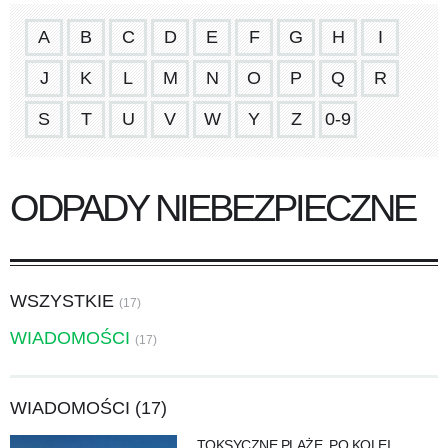
A
B
C
D
E
F
G
H
I
J
K
L
M
N
O
P
Q
R
S
T
U
V
W
Y
Z
0-9
ODPADY NIEBEZPIECZNE
WSZYSTKIE
(17)
WIADOMOŚCI
(17)
WIADOMOŚCI (17)
TOKSYCZNE PLAŻE. PO KOLEI