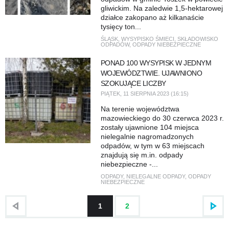
gliwickim. Na zaledwie 1,5-hektarowej
działce zakopano aż kilkanaście
tysięcy ton...
ŚLĄSK
,
WYSYPISKO ŚMIECI
,
SKŁADOWISKO
ODPADÓW
,
ODPADY NIEBEZPIECZNE
PONAD 100 WYSYPISK W JEDNYM
WOJEWÓDZTWIE. UJAWNIONO
SZOKUJĄCE LICZBY
PIĄTEK, 11 SIERPNIA 2023 (16:15)
Na terenie województwa
mazowieckiego do 30 czerwca 2023 r.
zostały ujawnione 104 miejsca
nielegalnie nagromadzonych
odpadów, w tym w 63 miejscach
znajdują się m.in. odpady
niebezpieczne -...
ODPADY
,
NIELEGALNE ODPADY
,
ODPADY
NIEBEZPIECZNE
1
2