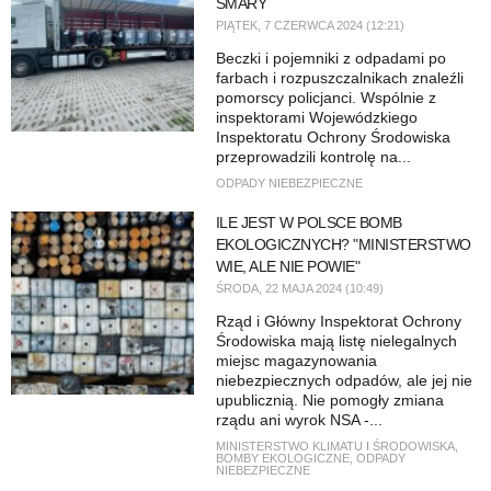
SMARY
PIĄTEK, 7 CZERWCA 2024 (12:21)
Beczki i pojemniki z odpadami po
farbach i rozpuszczalnikach znaleźli
pomorscy policjanci. Wspólnie z
inspektorami Wojewódzkiego
Inspektoratu Ochrony Środowiska
przeprowadzili kontrolę na...
ODPADY NIEBEZPIECZNE
ILE JEST W POLSCE BOMB
EKOLOGICZNYCH? "MINISTERSTWO
WIE, ALE NIE POWIE"
ŚRODA, 22 MAJA 2024 (10:49)
Rząd i Główny Inspektorat Ochrony
Środowiska mają listę nielegalnych
miejsc magazynowania
niebezpiecznych odpadów, ale jej nie
upublicznią. Nie pomogły zmiana
rządu ani wyrok NSA -...
MINISTERSTWO KLIMATU I ŚRODOWISKA
,
BOMBY EKOLOGICZNE
,
ODPADY
NIEBEZPIECZNE