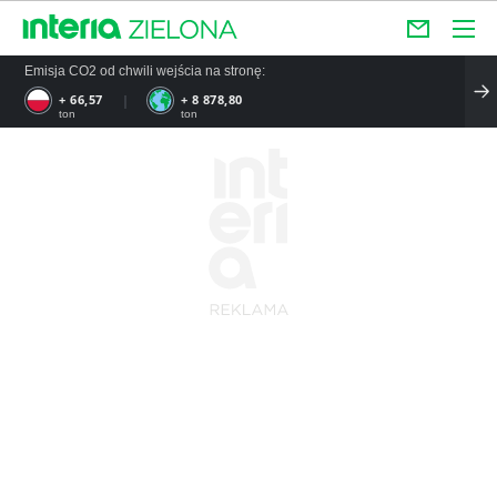
Emisja CO2 od chwili wejścia na stronę:
+ 66,57
+ 8 878,80
ton
ton