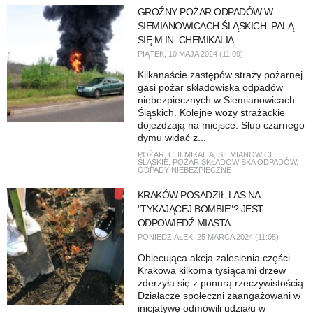
GROŹNY POŻAR ODPADÓW W
SIEMIANOWICACH ŚLĄSKICH. PALĄ
SIĘ M.IN. CHEMIKALIA
PIĄTEK, 10 MAJA 2024 (11:09)
Kilkanaście zastępów straży pożarnej
gasi pożar składowiska odpadów
niebezpiecznych w Siemianowicach
Śląskich. Kolejne wozy strażackie
dojeżdżają na miejsce. Słup czarnego
dymu widać z...
POŻAR
,
CHEMIKALIA
,
SIEMIANOWICE
ŚLĄSKIE
,
POŻAR SKŁADOWISKA ODPADÓW
,
ODPADY NIEBEZPIECZNE
KRAKÓW POSADZIŁ LAS NA
"TYKAJĄCEJ BOMBIE"? JEST
ODPOWIEDŹ MIASTA
PONIEDZIAŁEK, 25 MARCA 2024 (11:05)
Obiecująca akcja zalesienia części
Krakowa kilkoma tysiącami drzew
zderzyła się z ponurą rzeczywistością.
Działacze społeczni zaangażowani w
inicjatywę odmówili udziału w