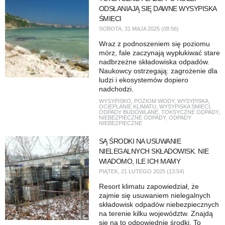
ODSŁANIAJĄ SIĘ DAWNE WYSYPISKA
ŚMIECI
SOBOTA, 31 MAJA 2025 (08:56)
Wraz z podnoszeniem się poziomu
mórz, fale zaczynają wypłukiwać stare
nadbrzeżne składowiska odpadów.
Naukowcy ostrzegają: zagrożenie dla
ludzi i ekosystemów dopiero
nadchodzi.
WYSYPISKO
,
POZIOM WODY
,
WYSYPISKA
,
OCIEPLANIE KLIMATU
,
WYSYPISKA ŚMIECI
,
ODPADY BUDOWLANE
,
TOKSYCZNE ODPADY
,
NIEBEZPIECZNE ODPADY
,
ODPADY
NIEBEZPIECZNE
SĄ ŚRODKI NA USUWANIE
NIELEGALNYCH SKŁADOWISK. NIE
WIADOMO, ILE ICH MAMY
PIĄTEK, 21 LUTEGO 2025 (13:54)
Resort klimatu zapowiedział, że
zajmie się usuwaniem nielegalnych
składowisk odpadów niebezpiecznych
na terenie kilku województw. Znajdą
się na to odpowiednie środki. To