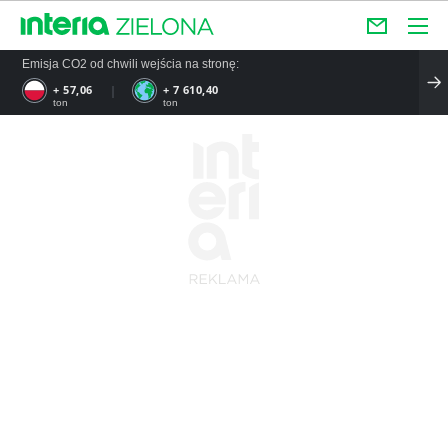
Emisja CO2 od chwili wejścia na stronę:
+ 57,06
+ 7 610,40
ton
ton