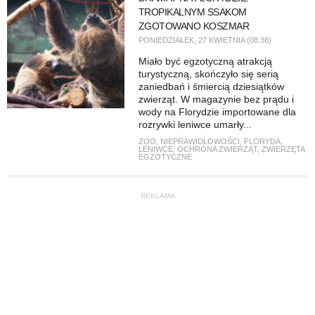
TROPIKALNYM SSAKOM
ZGOTOWANO KOSZMAR
PONIEDZIAŁEK, 27 KWIETNIA (08:38)
Miało być egzotyczną atrakcją
turystyczną, skończyło się serią
zaniedbań i śmiercią dziesiątków
zwierząt. W magazynie bez prądu i
wody na Florydzie importowane dla
rozrywki leniwce umarły...
ZOO
,
NIEPRAWIDŁOWOŚCI
,
FLORYDA
,
LENIWCE
,
OCHRONA ZWIERZĄT
,
ZWIERZĘTA
EGZOTYCZNE
REKLAMA