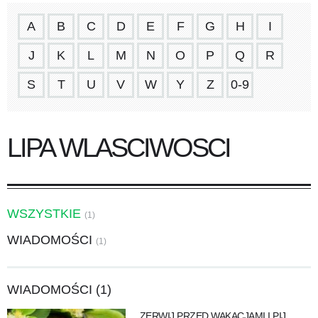
A
B
C
D
E
F
G
H
I
J
K
L
M
N
O
P
Q
R
S
T
U
V
W
Y
Z
0-9
LIPA WLASCIWOSCI
WSZYSTKIE
(1)
WIADOMOŚCI
(1)
WIADOMOŚCI (1)
ZERWIJ PRZED WAKACJAMI I PIJ