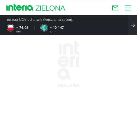
Emisja CO2 od chwili wejścia na stronę:
+ 76,08
+ 10 147
ton
ton