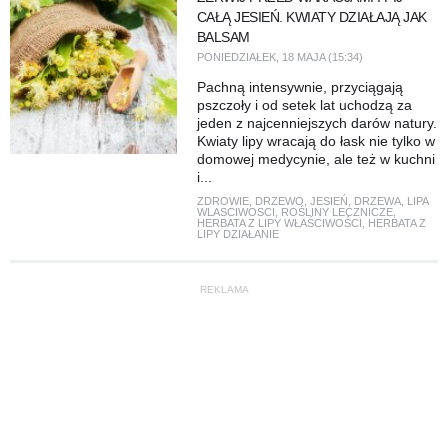
CAŁĄ JESIEŃ. KWIATY DZIAŁAJĄ JAK
BALSAM
PONIEDZIAŁEK, 18 MAJA (15:34)
Pachną intensywnie, przyciągają
pszczoły i od setek lat uchodzą za
jeden z najcenniejszych darów natury.
Kwiaty lipy wracają do łask nie tylko w
domowej medycynie, ale też w kuchni
i...
ZDROWIE
,
DRZEWO
,
JESIEŃ
,
DRZEWA
,
LIPA
WLASCIWOSCI
,
ROŚLINY LECZNICZE
,
HERBATA Z LIPY WŁAŚCIWOŚCI
,
HERBATA Z
LIPY DZIAŁANIE
REKLAMA