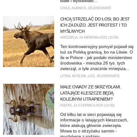
białe i wystawiało...
CHILE
,
ALBINOS
,
JELENIOWATE
CHCĄ STRZELAĆ DO ŁOSI, BO JEST
ICH ZA DUŻO. JEST PROTEST I TO
MYŚLIWYCH
NIEDZIELA, 24 SIERPNIA 2025 (10:55)
Ten kontrowersyjny pomysł pojawił się
tuż za Polską granicą, bo na Litwie. O
ile w Polsce - jak podało ministerstwo
środowiska - mieszka 28 tys. tych
zwierząt, o tyle znacznie mniejsza...
LITWA
,
MYŚLIWI
,
ŁOŚ
,
JELENIOWATE
MAŁE OWADY ZE SKRZYDŁAMI.
LATAJĄCE KLESZCZE BĘDĄ
KOLEJNYM UTRAPIENIEM?
PIĄTEK, 14 CZERWCA 2024 (12:46)
Od kilku lat w sieci pojawiają się
informacje o latających kleszczach,
które atakują głównie zwierzęta.
Mowa tu o strzyżaku sarnim -
muchówce z rodziny