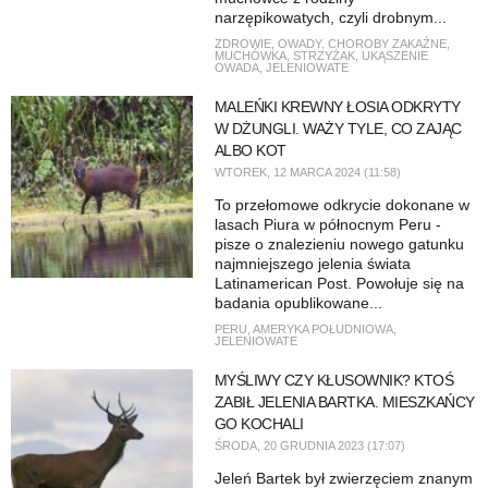
narzępikowatych, czyli drobnym...
ZDROWIE
,
OWADY
,
CHOROBY ZAKAŹNE
,
MUCHÓWKA
,
STRZYŻAK
,
UKĄSZENIE
OWADA
,
JELENIOWATE
MALEŃKI KREWNY ŁOSIA ODKRYTY
W DŻUNGLI. WAŻY TYLE, CO ZAJĄC
ALBO KOT
WTOREK, 12 MARCA 2024 (11:58)
To przełomowe odkrycie dokonane w
lasach Piura w północnym Peru -
pisze o znalezieniu nowego gatunku
najmniejszego jelenia świata
Latinamerican Post. Powołuje się na
badania opublikowane...
PERU
,
AMERYKA POŁUDNIOWA
,
JELENIOWATE
MYŚLIWY CZY KŁUSOWNIK? KTOŚ
ZABIŁ JELENIA BARTKA. MIESZKAŃCY
GO KOCHALI
ŚRODA, 20 GRUDNIA 2023 (17:07)
Jeleń Bartek był zwierzęciem znanym