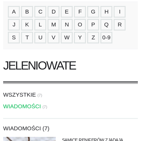
A
B
C
D
E
F
G
H
I
J
K
L
M
N
O
P
Q
R
S
T
U
V
W
Y
Z
0-9
JELENIOWATE
WSZYSTKIE
(7)
WIADOMOŚCI
(7)
WIADOMOŚCI (7)
SAMICE RENIFERÓW ZJADAJĄ