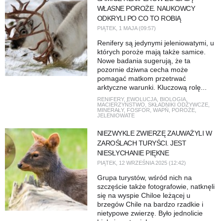
WŁASNE POROŻE. NAUKOWCY
ODKRYLI PO CO TO ROBIĄ
PIĄTEK, 1 MAJA (09:57)
Renifery są jedynymi jeleniowatymi, u
których poroże mają także samice.
Nowe badania sugerują, że ta
pozornie dziwna cecha może
pomagać matkom przetrwać
arktyczne warunki. Kluczową rolę...
RENIFERY
,
EWOLUCJA
,
BIOLOGIA
,
MACIERZYŃSTWO
,
SKŁADNIKI ODŻYWCZE
,
MINERAŁY
,
FOSFOR
,
WAPŃ
,
POROŻE
,
JELENIOWATE
NIEZWYKLE ZWIERZĘ ZAUWAŻYLI W
ZAROŚLACH TURYŚCI. JEST
NIESŁYCHANIE PIĘKNE
PIĄTEK, 12 WRZEŚNIA 2025 (12:42)
Grupa turystów, wśród nich na
szczęście także fotografowie, natknęli
się na wyspie Chiloe leżącej u
brzegów Chile na bardzo rzadkie i
nietypowe zwierzę. Było jednolicie