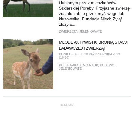
i lubianym przez mieszkańców
Szklarskiej Poręby. Przyjazne zwierzę
zostało zabite przez myśliwego lub
kłusownika. Fundacja Niech Żyją!
złożyła...
ZWIERZĘTA
,
JELENIOWATE
MŁODE AKTYWISTKI BRONIĄ STACJI
BADAWCZEJ I ZWIERZĄT
PONIEDZIAŁEK, 30 PAŹDZIERNIKA 2023
(16:36)
POLSKA AKADEMIA NAUK
,
KOSEWO
,
JELENIOWATE
REKLAMA