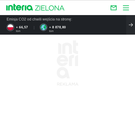
Emisja CO2 od chwili wejścia na stronę:
+ 66,57
+ 8 878,80
ton
ton