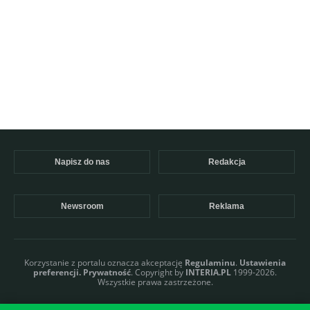
Napisz do nas
Redakcja
Newsroom
Reklama
Korzystanie z portalu oznacza akceptację
Regulaminu
.
Ustawienia
preferencji.
Prywatność
. Copyright by
INTERIA.PL
1999-2026.
Wszystkie prawa zastrzeżone.