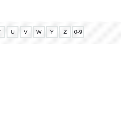
T
U
V
W
Y
Z
0-9