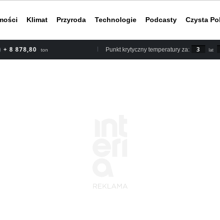
mości
Klimat
Przyroda
Technologie
Podcasty
Czysta Po
+ 10 147
3
Punkt krytyczny temperatury za:
ton
lat
Według rapor
2030 roku, b
nieuchronnym
do ery przed