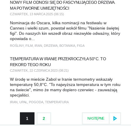
NOWY FILM ODNOSI SIĘ DO FASCYNUJĄCEGO DRZEWA.
MA POTWORNE UMIEJĘTNOŚCI
CZWARTEK, 13 MARCA 2025 (06:15)
Nominacja do Oscara, kilka nominacji na festiwalu w
Cannes i wielki szum, powstał wokół filmu "Nasienie świętej
figi". Do naszych kin wszedł obraz niezwykle odważny, który
opowiada o...
ROŚLINY
,
FILM
,
IRAN
,
DRZEWA
,
BOTANIKA
,
FIGA
TEMPERATURA W IRANIE PRZEKROCZYŁA 50°C. TO
REKORD TEGO ROKU
CZWARTEK, 22 CZERWCA 2023 (08:21)
W środę w mieście Zabol w Iranie termometry wskazały
temperaturę 50,8°C. "To najwyższa temperatura w tym roku
na świecie", mimo że mamy dopiero czerwiec - zauważają
specjaliści.
IRAN
,
UPAŁ
,
POGODA
,
TEMPERATURA
1
2
NASTĘPNE