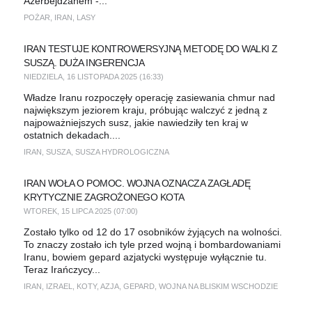
Azerbejdżanem -...
POŻAR
,
IRAN
,
LASY
IRAN TESTUJE KONTROWERSYJNĄ METODĘ DO WALKI Z
SUSZĄ. DUŻA INGERENCJA
NIEDZIELA, 16 LISTOPADA 2025 (16:33)
Władze Iranu rozpoczęły operację zasiewania chmur nad
największym jeziorem kraju, próbując walczyć z jedną z
najpoważniejszych susz, jakie nawiedziły ten kraj w
ostatnich dekadach....
IRAN
,
SUSZA
,
SUSZA HYDROLOGICZNA
IRAN WOŁA O POMOC. WOJNA OZNACZA ZAGŁADĘ
KRYTYCZNIE ZAGROŻONEGO KOTA
WTOREK, 15 LIPCA 2025 (07:00)
Zostało tylko od 12 do 17 osobników żyjących na wolności.
To znaczy zostało ich tyle przed wojną i bombardowaniami
Iranu, bowiem gepard azjatycki występuje wyłącznie tu.
Teraz Irańczycy...
IRAN
,
IZRAEL
,
KOTY
,
AZJA
,
GEPARD
,
WOJNA NA BLISKIM WSCHODZIE