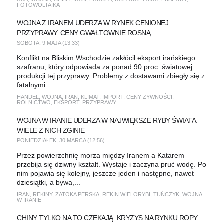
FOTOWOLTAIKA
WOJNA Z IRANEM UDERZA W RYNEK CENIONEJ
PRZYPRAWY. CENY GWAŁTOWNIE ROSNĄ
SOBOTA, 9 MAJA (13:33)
Konflikt na Bliskim Wschodzie zakłócił eksport irańskiego
szafranu, który odpowiada za ponad 90 proc. światowej
produkcji tej przyprawy. Problemy z dostawami zbiegły się z
fatalnymi...
HANDEL
,
WOJNA
,
IRAN
,
KLIMAT
,
IMPORT
,
CENY ŻYWNOŚCI
,
ROLNICTWO
,
EKSPORT
,
PRZYPRAWY
WOJNA W IRANIE UDERZA W NAJWIĘKSZE RYBY ŚWIATA.
WIELE Z NICH ZGINIE
PONIEDZIAŁEK, 30 MARCA (12:56)
Przez powierzchnię morza między Iranem a Katarem
przebija się dziwny kształt. Wystaje i zaczyna pruć wodę. Po
nim pojawia się kolejny, jeszcze jeden i następne, nawet
dziesiątki, a bywa,...
IRAN
,
REKINY
,
ZATOKA PERSKA
,
REKIN WIELORYBI
,
TUŃCZYK
,
WOJNA
W IRANIE
CHINY TYLKO NA TO CZEKAJĄ. KRYZYS NA RYNKU ROPY