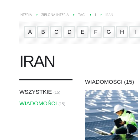
INTERIA
ZIELONA INTERIA
TAGI
I
IRAN
A
B
C
D
E
F
G
H
I
IRAN
WIADOMOŚCI (15)
WSZYSTKIE
(15)
WIADOMOŚCI
(15)