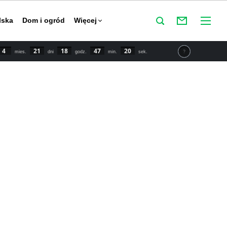
lska
Dom i ogród
Więcej
4
21
18
47
19
mies.
dni
godz.
min.
sek.
tu IPCC świat powinien zmniejszyć emisje CO2 o połowę do
y powstrzymać globalne ocieplenie. Najnowsze dane mówią o
 wzroście temperatury o 1,5 stopnia Celsjusza w porównaniu
przemysłowej.