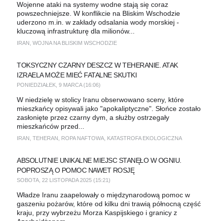
Wojenne ataki na systemy wodne stają się coraz
powszechniejsze. W konflikcie na Bliskim Wschodzie
uderzono m.in. w zakłady odsalania wody morskiej -
kluczową infrastrukturę dla milionów...
IRAN
,
WOJNA NA BLISKIM WSCHODZIE
TOKSYCZNY CZARNY DESZCZ W TEHERANIE. ATAK
IZRAELA MOŻE MIEĆ FATALNE SKUTKI
PONIEDZIAŁEK, 9 MARCA (16:06)
W niedzielę w stolicy Iranu obserwowano sceny, które
mieszkańcy opisywali jako "apokaliptyczne". Słońce zostało
zasłonięte przez czarny dym, a służby ostrzegały
mieszkańców przed...
IRAN
,
TEHERAN
,
ROPA NAFTOWA
,
KATASTROFA EKOLOGICZNA
ABSOLUTNIE UNIKALNE MIEJSC STANĘŁO W OGNIU.
POPROSZĄ O POMOC NAWET ROSJĘ
SOBOTA, 22 LISTOPADA 2025 (15:21)
Władze Iranu zaapelowały o międzynarodową pomoc w
gaszeniu pożarów, które od kilku dni trawią północną część
kraju, przy wybrzeżu Morza Kaspijskiego i granicy z