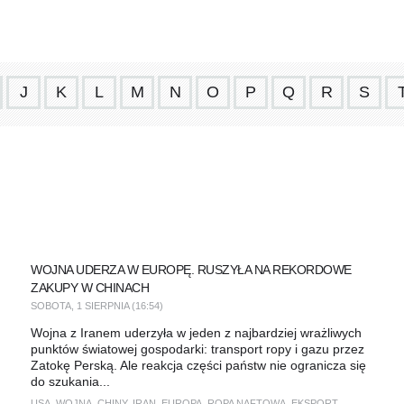
J
K
L
M
N
O
P
Q
R
S
WOJNA UDERZA W EUROPĘ. RUSZYŁA NA REKORDOWE
ZAKUPY W CHINACH
SOBOTA, 1 SIERPNIA (16:54)
Wojna z Iranem uderzyła w jeden z najbardziej wrażliwych
punktów światowej gospodarki: transport ropy i gazu przez
Zatokę Perską. Ale reakcja części państw nie ogranicza się
do szukania...
USA
,
WOJNA
,
CHINY
,
IRAN
,
EUROPA
,
ROPA NAFTOWA
,
EKSPORT
,