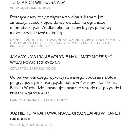
TO DLA NICH WIELKA SZANSA
SOBOTA, 21 MARCA (10:24)
Rosnące ceny ropy związane z wojną z Iranem już
zmuszają część krajów do wprowadzania ograniczeń
energetycznych. Według ekonomistów kryzys paliwowy
może przyspieszyć globalną...
CHINY
,
IRAN
,
ROPA NAFTOWA
,
BLISKI WSCHÓD
,
CENY PALIW
,
ENERGIA
ODNAWIALNA
,
EMISJE CO2
,
TRANSFORMACJA ENERGETYCZNA
,
KRYZYS ENERGETYCZNY
JAK WOJNA W IRANIE WPŁYNIE NA KLIMAT? MOŻE BYĆ
WYJĄTKOWO TOKSYCZNA
CZWARTEK, 19 MARCA (06:50)
Od paliwa lotniczego wykorzystywanego podczas nalotów
po gryzący dym z płonących magazynów ropy - konflikt na
Bliskim Wschodzie powoduje poważne szkody dla przyrody i
klimatu. Agencja AFP...
IRAN
,
WOJNA NA BLISKIM WSCHODZIE
JUŻ NIE ROPA NAFTOWA. NOWE, GROŹNE ATAKI W IRANIE I
BAHRAJNIE
WTOREK, 10 MARCA (13:06)