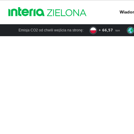
Wiado
+ 76,08
Emisja CO2 od chwili wejścia na stronę:
ton