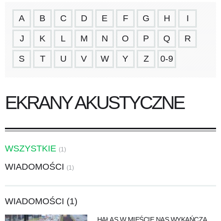
A
B
C
D
E
F
G
H
I
J
K
L
M
N
O
P
Q
R
S
T
U
V
W
Y
Z
0-9
EKRANY AKUSTYCZNE
WSZYSTKIE
(1)
WIADOMOŚCI
(1)
WIADOMOŚCI (1)
HAŁAS W MIEŚCIE NAS WYKAŃCZA.