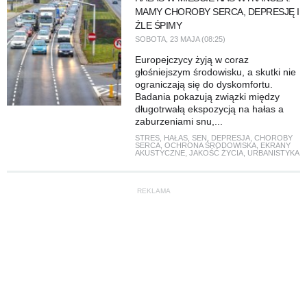
MAMY CHOROBY SERCA, DEPRESJĘ I
ŹLE ŚPIMY
SOBOTA, 23 MAJA (08:25)
Europejczycy żyją w coraz
głośniejszym środowisku, a skutki nie
ograniczają się do dyskomfortu.
Badania pokazują związki między
długotrwałą ekspozycją na hałas a
zaburzeniami snu,...
STRES
,
HAŁAS
,
SEN
,
DEPRESJA
,
CHOROBY
SERCA
,
OCHRONA ŚRODOWISKA
,
EKRANY
AKUSTYCZNE
,
JAKOŚĆ ŻYCIA
,
URBANISTYKA
REKLAMA