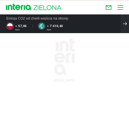
Emisja CO2 od chwili wejścia na stronę:
+ 57,06
+ 7 610,40
ton
ton