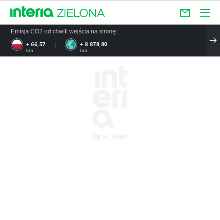
Emisja CO2 od chwili wejścia na stronę:
+ 66,57
+ 8 878,80
ton
ton