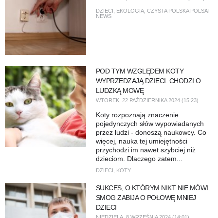
DZIECI
,
EKOLOGIA
,
CZYSTA POLSKA POLSAT
NEWS
POD TYM WZGLĘDEM KOTY
WYPRZEDZAJĄ DZIECI. CHODZI O
LUDZKĄ MOWĘ
WTOREK, 22 PAŹDZIERNIKA 2024 (15:23)
Koty rozpoznają znaczenie
pojedynczych słów wypowiadanych
przez ludzi - donoszą naukowcy. Co
więcej, nauka tej umiejętności
przychodzi im nawet szybciej niż
dzieciom. Dlaczego zatem...
DZIECI
,
KOTY
SUKCES, O KTÓRYM NIKT NIE MÓWI.
SMOG ZABIJA O POŁOWĘ MNIEJ
DZIECI
NIEDZIELA, 8 WRZEŚNIA 2024 (14:01)