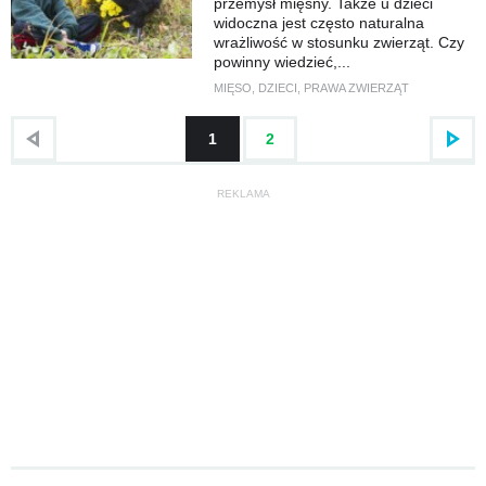
przemysł mięsny. Także u dzieci
widoczna jest często naturalna
wrażliwość w stosunku zwierząt. Czy
powinny wiedzieć,...
MIĘSO
,
DZIECI
,
PRAWA ZWIERZĄT
1
2
REKLAMA