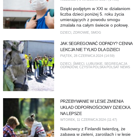
Dzięki podjętym w XXI w. działaniom
liczba dzieci poniżej 5. roku życia
umierających z powodu smogu
zmalała na całym świecie o połowę.
DZIECI
,
ZDROWIE
,
SMOG
JAK SEGREGOWAĆ ODPADY? CENNA
LEKCJA NIE TYLKO DLA DZIECI
PIĄTEK, 28 CZERWCA 2024 (14:59)
DZIECI
,
ŚMIECI
,
LUBUSKIE
,
SEGREGACJA
ODPADÓW
,
CZYSTA POLSKA POLSAT NEWS
PRZEBYWANIE W LESIE ZMIENIA
UKŁAD ODPORNOŚCIOWY DZIECKA.
NA LEPSZE
WTOREK, 11 CZERWCA 2024 (11:47)
Naukowcy z Finlandii twierdzą, że
zabawa w zieleni, zaroślach i w lesie