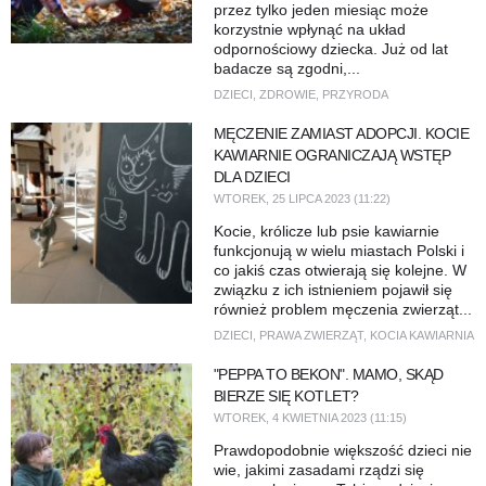
przez tylko jeden miesiąc może
korzystnie wpłynąć na układ
odpornościowy dziecka. Już od lat
badacze są zgodni,...
DZIECI
,
ZDROWIE
,
PRZYRODA
MĘCZENIE ZAMIAST ADOPCJI. KOCIE
KAWIARNIE OGRANICZAJĄ WSTĘP
DLA DZIECI
WTOREK, 25 LIPCA 2023 (11:22)
Kocie, królicze lub psie kawiarnie
funkcjonują w wielu miastach Polski i
co jakiś czas otwierają się kolejne. W
związku z ich istnieniem pojawił się
również problem męczenia zwierząt...
DZIECI
,
PRAWA ZWIERZĄT
,
KOCIA KAWIARNIA
"PEPPA TO BEKON". MAMO, SKĄD
BIERZE SIĘ KOTLET?
WTOREK, 4 KWIETNIA 2023 (11:15)
Prawdopodobnie większość dzieci nie
wie, jakimi zasadami rządzi się