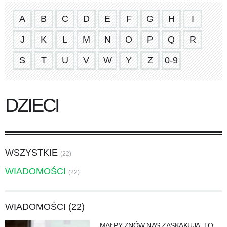
A
B
C
D
E
F
G
H
I
J
K
L
M
N
O
P
Q
R
S
T
U
V
W
Y
Z
0-9
DZIECI
WSZYSTKIE
(22)
WIADOMOŚCI
(22)
WIADOMOŚCI (22)
MAŁPY ZNÓW NAS ZASKAKUJĄ. TO