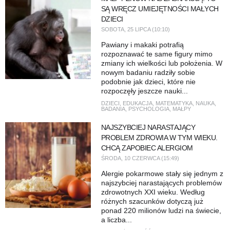
SĄ WRĘCZ UMIEJĘTNOŚCI MAŁYCH
DZIECI
SOBOTA, 25 LIPCA (10:10)
Pawiany i makaki potrafią
rozpoznawać te same figury mimo
zmiany ich wielkości lub położenia. W
nowym badaniu radziły sobie
podobnie jak dzieci, które nie
rozpoczęły jeszcze nauki...
DZIECI
,
EDUKACJA
,
MATEMATYKA
,
NAUKA
,
BADANIA
,
PSYCHOLOGIA
,
MAŁPY
NAJSZYBCIEJ NARASTAJĄCY
PROBLEM ZDROWIA W TYM WIEKU.
CHCĄ ZAPOBIEC ALERGIOM
ŚRODA, 10 CZERWCA (15:49)
Alergie pokarmowe stały się jednym z
najszybciej narastających problemów
zdrowotnych XXI wieku. Według
różnych szacunków dotyczą już
ponad 220 milionów ludzi na świecie,
a liczba...