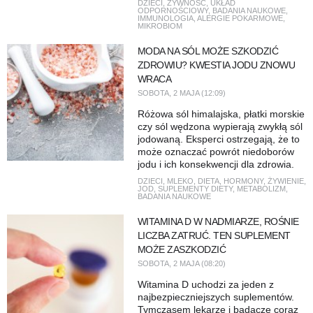
DZIECI
,
ŻYWNOŚĆ
,
UKŁAD
ODPORNOŚCIOWY
,
BADANIA NAUKOWE
,
IMMUNOLOGIA
,
ALERGIE POKARMOWE
,
MIKROBIOM
MODA NA SÓL MOŻE SZKODZIĆ
ZDROWIU? KWESTIA JODU ZNOWU
WRACA
SOBOTA, 2 MAJA (12:09)
Różowa sól himalajska, płatki morskie
czy sól wędzona wypierają zwykłą sól
jodowaną. Eksperci ostrzegają, że to
może oznaczać powrót niedoborów
jodu i ich konsekwencji dla zdrowia.
DZIECI
,
MLEKO
,
DIETA
,
HORMONY
,
ŻYWIENIE
,
JOD
,
SUPLEMENTY DIETY
,
METABOLIZM
,
BADANIA NAUKOWE
WITAMINA D W NADMIARZE, ROŚNIE
LICZBA ZATRUĆ. TEN SUPLEMENT
MOŻE ZASZKODZIĆ
SOBOTA, 2 MAJA (08:20)
Witamina D uchodzi za jeden z
najbezpieczniejszych suplementów.
Tymczasem lekarze i badacze coraz