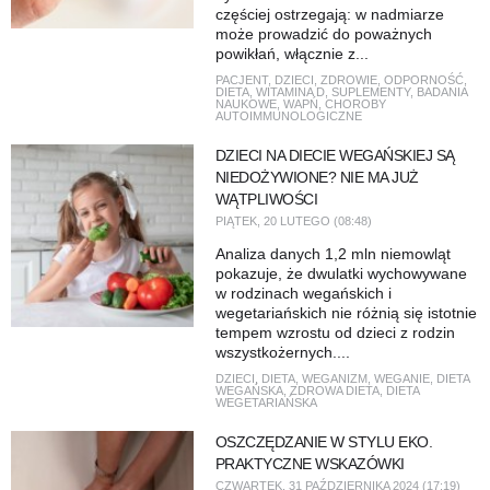
częściej ostrzegają: w nadmiarze
może prowadzić do poważnych
powikłań, włącznie z...
PACJENT
,
DZIECI
,
ZDROWIE
,
ODPORNOŚĆ
,
DIETA
,
WITAMINA D
,
SUPLEMENTY
,
BADANIA
NAUKOWE
,
WAPŃ
,
CHOROBY
AUTOIMMUNOLOGICZNE
DZIECI NA DIECIE WEGAŃSKIEJ SĄ
NIEDOŻYWIONE? NIE MA JUŻ
WĄTPLIWOŚCI
PIĄTEK, 20 LUTEGO (08:48)
Analiza danych 1,2 mln niemowląt
pokazuje, że dwulatki wychowywane
w rodzinach wegańskich i
wegetariańskich nie różnią się istotnie
tempem wzrostu od dzieci z rodzin
wszystkożernych....
DZIECI
,
DIETA
,
WEGANIZM
,
WEGANIE
,
DIETA
WEGAŃSKA
,
ZDROWA DIETA
,
DIETA
WEGETARIAŃSKA
OSZCZĘDZANIE W STYLU EKO.
PRAKTYCZNE WSKAZÓWKI
CZWARTEK, 31 PAŹDZIERNIKA 2024 (17:19)