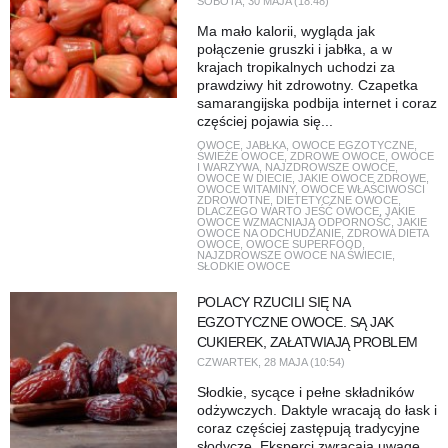
SOBOTA, 30 MAJA (18:48)
Ma mało kalorii, wygląda jak
połączenie gruszki i jabłka, a w
krajach tropikalnych uchodzi za
prawdziwy hit zdrowotny. Czapetka
samarangijska podbija internet i coraz
częściej pojawia się...
OWOCE
,
JABŁKA
,
OWOCE EGZOTYCZNE
,
ŚWIEŻE OWOCE
,
ZDROWE OWOCE
,
OWOCE
I WARZYWA
,
NAJZDROWSZE OWOCE
,
OWOCE W DIECIE
,
JAKIE OWOCE ZDROWE
,
OWOCE WITAMINY
,
OWOCE WŁAŚCIWOŚCI
ZDROWOTNE
,
DIETETYCZNE OWOCE
,
DLACZEGO WARTO JEŚĆ OWOCE
,
JAKIE
OWOCE WZMACNIAJĄ ODPORNOŚĆ
,
JAKIE
OWOCE NA ODCHUDZANIE
,
ZDROWA DIETA
OWOCE
,
OWOCE SUPERFOOD
,
NAJZDROWSZE OWOCE NA ŚWIECIE
,
SŁODKIE OWOCE
POLACY RZUCILI SIĘ NA
EGZOTYCZNE OWOCE. SĄ JAK
CUKIEREK, ZAŁATWIAJĄ PROBLEM
CZWARTEK, 28 MAJA (10:54)
Słodkie, sycące i pełne składników
odżywczych. Daktyle wracają do łask i
coraz częściej zastępują tradycyjne
słodycze. Eksperci zwracają uwagę,