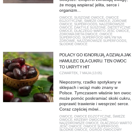
że mogą wspierać jelita, serce i
organizm...
OWOCE
,
SUSZONE OWOCE
,
OWOCE
EGZOTYCZNE
,
ŚWIEŻE OWOCE
,
ZDROWE
OWOCE
,
SUPERFOODS
,
NAJZDROWSZE
OWOCE
,
DAKTYLE SUSZONE
,
DIETETYCZNE
OWOCE
,
DLACZEGO WARTO JEŚĆ OWOCE
,
ZDROWA DIETA OWOCE
,
OWOCE
SUPERFOOD
,
SUPERFOOD WPŁYW NA
ZDROWIE
,
NAJZDROWSZE SUPERFOODS
,
SŁODKIE OWOCE
POLACY GO IGNORUJĄ, A DZIAŁA JAK
HAMULEC DLA CUKRU. TEN OWOC
TO UKRYTY HIT
CZWARTEK, 7 MAJA (13:05)
Niepozorny, rzadko spotykany w
sklepach i wciąż mało znany w
Polsce. Tymczasem właśnie ten owoc
może pomóc poskramiać skoki cukru,
poprawić trawienie i wesprzeć serce.
Coraz częściej mówi...
OWOCE
,
OWOCE EGZOTYCZNE
,
ŚWIEŻE
OWOCE
,
KRZEWY OWOCOWE
,
NAJZDROWSZE OWOCE
,
DLACZEGO WARTO
JEŚĆ OWOCE
,
OWOCE SUPERFOOD
,
SŁODKIE OWOCE
,
OGRÓD OWOCOWY