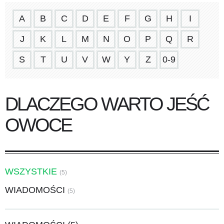
A
B
C
D
E
F
G
H
I
J
K
L
M
N
O
P
Q
R
S
T
U
V
W
Y
Z
0-9
DLACZEGO WARTO JEŚĆ
OWOCE
WSZYSTKIE
(5)
WIADOMOŚCI
(5)