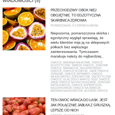
WIADOMOŚCI (5)
PRZECHODZIMY OBOK NIEJ
OBOJĘTNIE. TO EGZOTYCZNA
SKARBNICA ZDROWIA
PONIEDZIAŁEK, 8 CZERWCA (08:56)
Niepozorna, pomarszczona skórka i
egzotyczny wygląd sprawiają, że
wielu klientów mija ją na sklepowych
półkach bez większego
zainteresowania. Tymczasem
marakuja należy do najbardziej...
OWOCE
,
BADANIA NAUKOWE
,
OWOCE
EGZOTYCZNE
,
ŚWIEŻE OWOCE
,
ZDROWE
OWOCE
,
MARAKUJA
,
NAJZDROWSZE
OWOCE
,
OWOCE W DIECIE
,
JAKIE OWOCE
ZDROWE
,
OWOCE WITAMINY
,
OWOCE
WŁAŚCIWOŚCI ZDROWOTNE
,
DIETETYCZNE
OWOCE
,
DLACZEGO WARTO JEŚĆ OWOCE
,
JAKIE OWOCE NA ODCHUDZANIE
,
ZDROWA
DIETA OWOCE
,
OWOCE SUPERFOOD
,
NAJZDROWSZE OWOCE NA ŚWIECIE
,
BADANIA NAUKOWCÓW
,
SŁODKIE OWOCE
TEN OWOC WRACA DO ŁASK. JEST
JAK POŁĄCZNIE JABŁKA Z GRUSZKĄ,
LEPSZE OD NICH