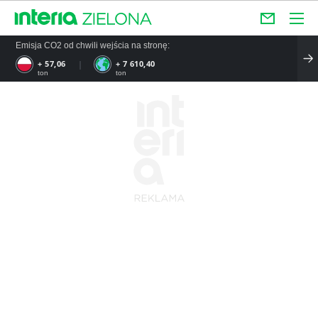
Emisja CO2 od chwili wejścia na stronę:
+ 57,06
+ 7 610,40
ton
ton