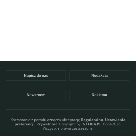
Napisz do nas
Redakcja
Newsroom
Reklama
Korzystanie z portalu oznacza akceptację
Regulaminu
.
Ustawienia
preferencji.
Prywatność
. Copyright by
INTERIA.PL
1999-2026.
Wszystkie prawa zastrzeżone.