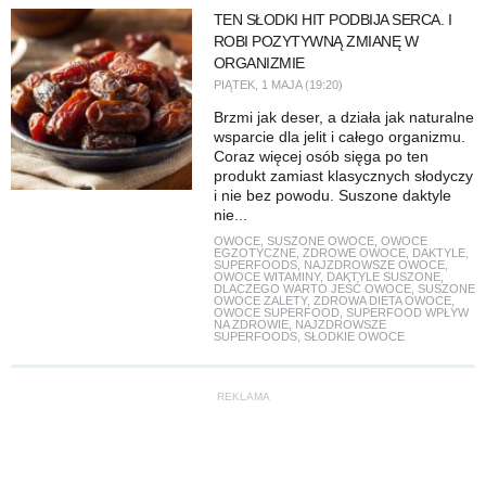
TEN SŁODKI HIT PODBIJA SERCA. I
ROBI POZYTYWNĄ ZMIANĘ W
ORGANIZMIE
PIĄTEK, 1 MAJA (19:20)
Brzmi jak deser, a działa jak naturalne
wsparcie dla jelit i całego organizmu.
Coraz więcej osób sięga po ten
produkt zamiast klasycznych słodyczy
i nie bez powodu. Suszone daktyle
nie...
OWOCE
,
SUSZONE OWOCE
,
OWOCE
EGZOTYCZNE
,
ZDROWE OWOCE
,
DAKTYLE
,
SUPERFOODS
,
NAJZDROWSZE OWOCE
,
OWOCE WITAMINY
,
DAKTYLE SUSZONE
,
DLACZEGO WARTO JEŚĆ OWOCE
,
SUSZONE
OWOCE ZALETY
,
ZDROWA DIETA OWOCE
,
OWOCE SUPERFOOD
,
SUPERFOOD WPŁYW
NA ZDROWIE
,
NAJZDROWSZE
SUPERFOODS
,
SŁODKIE OWOCE
REKLAMA