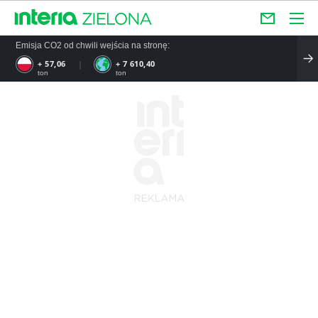
Emisja CO2 od chwili wejścia na stronę:
+ 57,06
+ 7 610,40
ton
ton