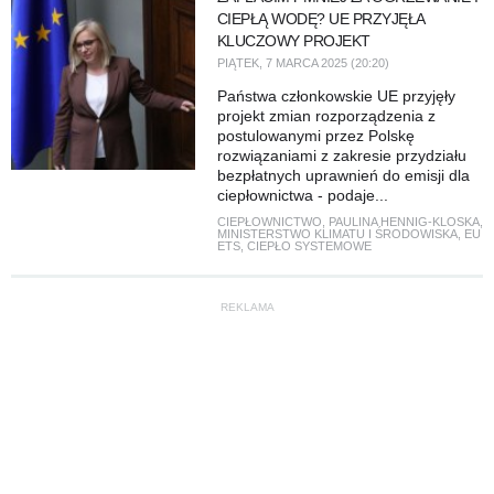
CIEPŁĄ WODĘ? UE PRZYJĘŁA
KLUCZOWY PROJEKT
PIĄTEK, 7 MARCA 2025 (20:20)
Państwa członkowskie UE przyjęły
projekt zmian rozporządzenia z
postulowanymi przez Polskę
rozwiązaniami z zakresie przydziału
bezpłatnych uprawnień do emisji dla
ciepłownictwa - podaje...
CIEPŁOWNICTWO
,
PAULINA HENNIG-KLOSKA
,
MINISTERSTWO KLIMATU I ŚRODOWISKA
,
EU
ETS
,
CIEPŁO SYSTEMOWE
REKLAMA