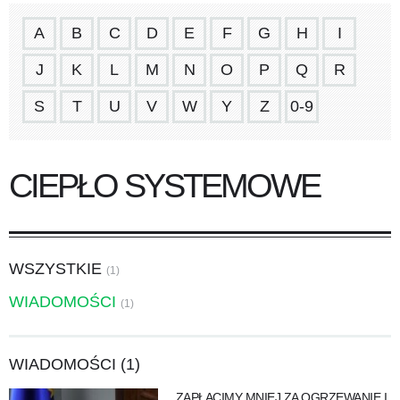
A
B
C
D
E
F
G
H
I
J
K
L
M
N
O
P
Q
R
S
T
U
V
W
Y
Z
0-9
CIEPŁO SYSTEMOWE
WSZYSTKIE
(1)
WIADOMOŚCI
(1)
WIADOMOŚCI (1)
ZAPŁACIMY MNIEJ ZA OGRZEWANIE I