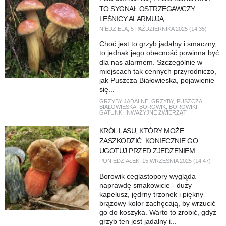
TO SYGNAŁ OSTRZEGAWCZY.
LEŚNICY ALARMUJĄ
NIEDZIELA, 5 PAŹDZIERNIKA 2025 (14:35)
Choć jest to grzyb jadalny i smaczny,
to jednak jego obecność powinna być
dla nas alarmem. Szczególnie w
miejscach tak cennych przyrodniczo,
jak Puszcza Białowieska, pojawienie
się...
GRZYBY JADALNE
,
GRZYBY
,
PUSZCZA
BIAŁOWIESKA
,
BOROWIK
,
BOROWIKI
,
GATUNKI INWAZYJNE ZWIERZĄT
KRÓL LASU, KTÓRY MOŻE
ZASZKODZIĆ. KONIECZNIE GO
UGOTUJ PRZED ZJEDZENIEM
PONIEDZIAŁEK, 15 WRZEŚNIA 2025 (14:47)
Borowik ceglastopory wygląda
naprawdę smakowicie - duży
kapelusz, jędrny trzonek i piękny
brązowy kolor zachęcają, by wrzucić
go do koszyka. Warto to zrobić, gdyż
grzyb ten jest jadalny i...