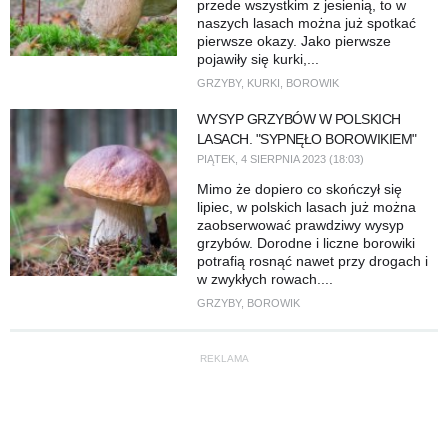
przede wszystkim z jesienią, to w
naszych lasach można już spotkać
pierwsze okazy. Jako pierwsze
pojawiły się kurki,...
GRZYBY
,
KURKI
,
BOROWIK
WYSYP GRZYBÓW W POLSKICH
LASACH. "SYPNĘŁO BOROWIKIEM"
PIĄTEK, 4 SIERPNIA 2023 (18:03)
Mimo że dopiero co skończył się
lipiec, w polskich lasach już można
zaobserwować prawdziwy wysyp
grzybów. Dorodne i liczne borowiki
potrafią rosnąć nawet przy drogach i
w zwykłych rowach....
GRZYBY
,
BOROWIK
REKLAMA