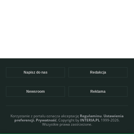
Napisz do nas
Redakcja
Newsroom
Reklama
Korzystanie z portalu oznacza akceptację
Regulaminu
.
Ustawienia
preferencji.
Prywatność
. Copyright by
INTERIA.PL
1999-2026.
Wszystkie prawa zastrzeżone.