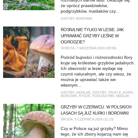
rozmaitych darów lasu. Okazuje się,
że oprócz prawdziwków,
podgrzybków, maślaków czy...
GRZYBY
,
BOROWIK
ROSNĄ NIE TYLKO W LESIE. JAK
UPRAWIAĆ GRZYBY LEŚNE W
OGRODZIE?
SOBOTA, 7 WRZEŚNIA 2024 (08:00)
Pośród bujności i różnorodności flory
kryje się królestwo grzybów jadalnych.
Ich obecność w lesie wydaje się
czymś naturalnym, ale czy wiesz, że
można je uprawiać także we
własnym...
GRZYBY JADALNE
,
GRZYBY
,
TRUFLE
,
KURKI
,
BOROWIK
,
RYDZE
,
PODGRZYBKI
,
MAŚLAK
GRZYBY W CZERWCU. W POLSKICH
LASACH SĄ JUŻ KURKI I BOROWIKI
ŚRODA, 5 CZERWCA 2024 (11:13)
Czy w Polsce są już grzyby? Mimo
tego, że ich zbiory kojarzą nam się