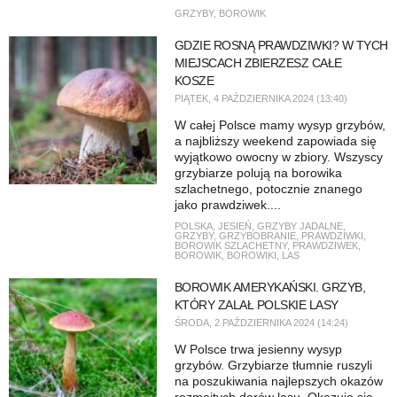
GRZYBY
,
BOROWIK
GDZIE ROSNĄ PRAWDZIWKI? W TYCH
MIEJSCACH ZBIERZESZ CAŁE
KOSZE
PIĄTEK, 4 PAŹDZIERNIKA 2024 (13:40)
W całej Polsce mamy wysyp grzybów,
a najbliższy weekend zapowiada się
wyjątkowo owocny w zbiory. Wszyscy
grzybiarze polują na borowika
szlachetnego, potocznie znanego
jako prawdziwek....
POLSKA
,
JESIEŃ
,
GRZYBY JADALNE
,
GRZYBY
,
GRZYBOBRANIE
,
PRAWDZIWKI
,
BOROWIK SZLACHETNY
,
PRAWDZIWEK
,
BOROWIK
,
BOROWIKI
,
LAS
BOROWIK AMERYKAŃSKI. GRZYB,
KTÓRY ZALAŁ POLSKIE LASY
ŚRODA, 2 PAŹDZIERNIKA 2024 (14:24)
W Polsce trwa jesienny wysyp
grzybów. Grzybiarze tłumnie ruszyli
na poszukiwania najlepszych okazów