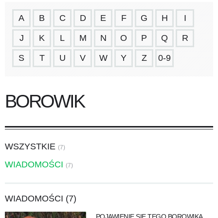
A
B
C
D
E
F
G
H
I
J
K
L
M
N
O
P
Q
R
S
T
U
V
W
Y
Z
0-9
BOROWIK
WSZYSTKIE
(7)
WIADOMOŚCI
(7)
WIADOMOŚCI (7)
POJAWIENIE SIĘ TEGO BOROWIKA