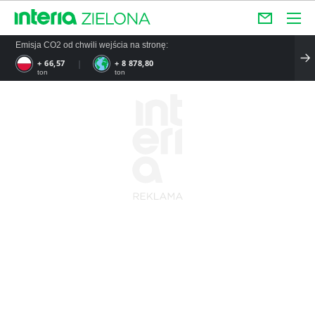
Emisja CO2 od chwili wejścia na stronę:
+ 66,57
+ 8 878,80
ton
ton