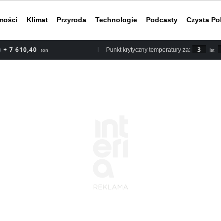
mości
Klimat
Przyroda
Technologie
Podcasty
Czysta Po
+ 8 878,80
3
Punkt krytyczny temperatury za:
ton
lat
Według rapor
2030 roku, b
nieuchronnym
do ery przed