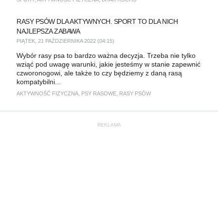
RASY PSÓW DLA AKTYWNYCH. SPORT TO DLA NICH
NAJLEPSZA ZABAWA
PIĄTEK, 21 PAŹDZIERNIKA 2022 (04:15)
Wybór rasy psa to bardzo ważna decyzja. Trzeba nie tylko
wziąć pod uwagę warunki, jakie jesteśmy w stanie zapewnić
czworonogowi, ale także to czy będziemy z daną rasą
kompatybilni...
AKTYWNOŚĆ FIZYCZNA
,
PSY RASOWE
,
RASY PSÓW
REKLAMA