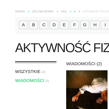
INTERIA
ZIELONA INTERIA
TAGI
A
AKTYWNOŚĆ FIZYCZ
A
B
C
D
E
F
G
H
I
AKTYWNOŚĆ FI
WIADOMOŚCI (2)
WSZYSTKIE
(2)
WIADOMOŚCI
(2)