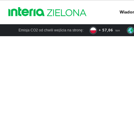
Wiado
+ 66,57
Emisja CO2 od chwili wejścia na stronę:
ton