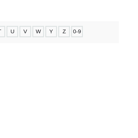
T
U
V
W
Y
Z
0-9