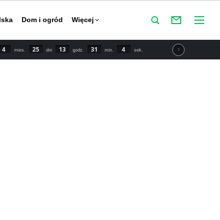
lska
Dom i ogród
Więcej
4
25
13
31
3
mies.
dni
godz.
min.
sek.
tu IPCC świat powinien zmniejszyć emisje CO2 o połowę do
y powstrzymać globalne ocieplenie. Najnowsze dane mówią o
 wzroście temperatury o 1,5 stopnia Celsjusza w porównaniu
przemysłowej.