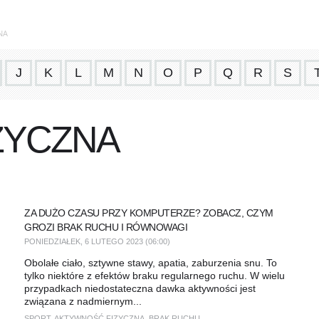
NA
J
K
L
M
N
O
P
Q
R
S
ZYCZNA
ZA DUŻO CZASU PRZY KOMPUTERZE? ZOBACZ, CZYM
GROZI BRAK RUCHU I RÓWNOWAGI
PONIEDZIAŁEK, 6 LUTEGO 2023 (06:00)
Obolałe ciało, sztywne stawy, apatia, zaburzenia snu. To
tylko niektóre z efektów braku regularnego ruchu. W wielu
przypadkach niedostateczna dawka aktywności jest
związana z nadmiernym...
SPORT
,
AKTYWNOŚĆ FIZYCZNA
,
BRAK RUCHU