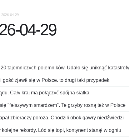
2026-04-29
6-04-29
i 20 tajemniczych pojemników. Udało się uniknąć katastrofy
 gość zjawił się w Polsce. to drugi taki przypadek
ządu. Cały kraj ma połączyć spójna siatka
ł się "fałszywym smardzem". Te grzyby rosną też w Polsce
łapał zbieraczy poroża. Chodzili obok gawry niedźwiedzi
kolejne rekordy. Lód się topi, kontynent stanął w ogniu