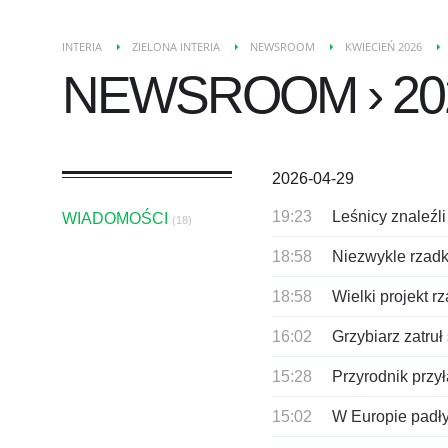
INTERIA
ZIELONA INTERIA
NEWSROOM
KWIECIEŃ 2026
NEWSROOM › 202
2026-04-29
19:23
Leśnicy znaleźl
WIADOMOŚCI
(18)
18:58
Niezwykle rzadki
18:58
Wielki projekt r
16:02
Grzybiarz zatru
15:28
Przyrodnik przy
15:02
W Europie padły 