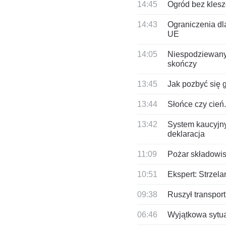
14:45
Ogród bez klesz
14:43
Ograniczenia dl
UE
14:05
Niespodziewany 
skończy
13:45
Jak pozbyć się 
13:44
Słońce czy cień
13:42
System kaucyjny
deklaracja
11:09
Pożar składowis
10:51
Ekspert: Strzel
09:38
Ruszył transpor
06:46
Wyjątkowa sytua