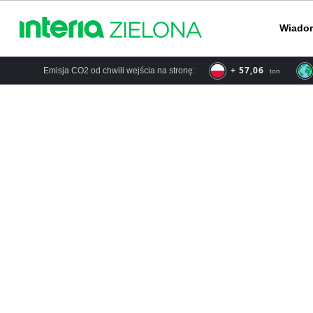
Wiado
+ 57,06
Emisja CO2 od chwili wejścia na stronę:
ton