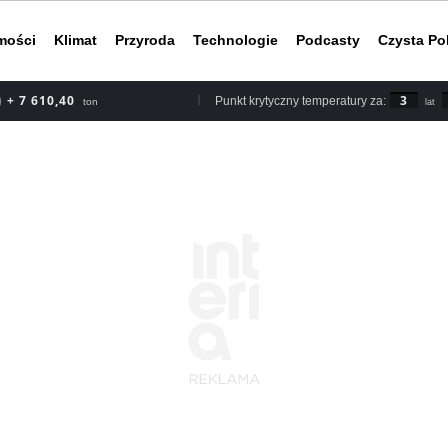
mości
Klimat
Przyroda
Technologie
Podcasty
Czysta Po
+ 7 610,40
3
Punkt krytyczny temperatury za:
ton
lat
Według rapor
2030 roku, b
nieuchronnym
do ery przed