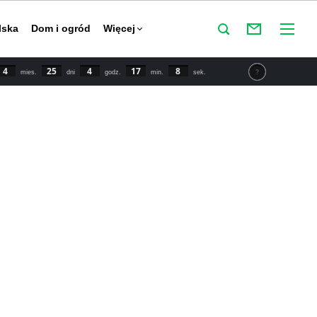
lska
Dom i ogród
Więcej
4
25
4
17
8
mies.
dni
godz.
min.
sek.
tu IPCC świat powinien zmniejszyć emisje CO2 o połowę do
y powstrzymać globalne ocieplenie. Najnowsze dane mówią o
 wzroście temperatury o 1,5 stopnia Celsjusza w porównaniu
przemysłowej.