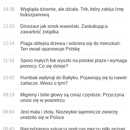
14:36
Wygląda dziwnie, ale działa. Trik, który zabija ćmę
bukszpanową
13:33
Dinozaur jak smok wawelski. Zaskakująca
zawartość żołądka
12:14
Plaga oblepia drzewa i wdziera się do mieszkań.
Ten owad opanowuje Polskę
11:16
Sporo małych fok wyszło na polskie plaże i wymaga
pomocy. Co się dzieje?
10:42
Humbak wpłynął do Bałtyku. Pojawiają się tu nawet
żarłacze. Wiesz o tym?
09:19
Migreny i bóle głowy są coraz częstsze. Przyczyna
unosi się w powietrzu
09:04
Jest mała i złota. Niezwykle tajemnicze zwierzę
urodziło się w Polsce
08:43
Niecodzienna sytuacja podczas meczu piłki nożnej.