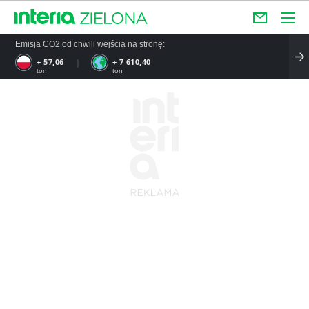
Emisja CO2 od chwili wejścia na stronę:
+ 57,06
+ 7 610,40
ton
ton