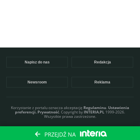
Napisz do nas
Redakcja
Newsroom
Reklama
Korzystanie z portalu oznacza akceptację
Regulaminu
.
Ustawienia
preferencji.
Prywatność
. Copyright by
INTERIA.PL
1999-2026.
Wszystkie prawa zastrzeżone.
PRZEJDŹ NA