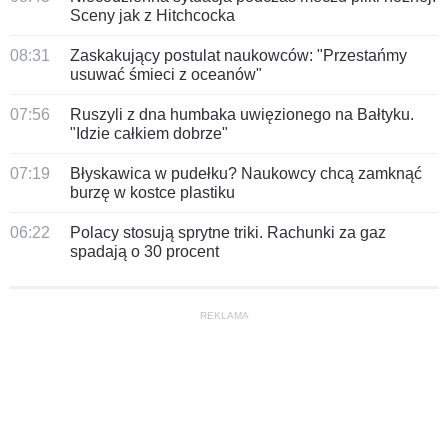
Sceny jak z Hitchcocka
08:31
Zaskakujący postulat naukowców: "Przestańmy
usuwać śmieci z oceanów"
07:56
Ruszyli z dna humbaka uwięzionego na Bałtyku.
"Idzie całkiem dobrze"
07:19
Błyskawica w pudełku? Naukowcy chcą zamknąć
burzę w kostce plastiku
06:22
Polacy stosują sprytne triki. Rachunki za gaz
spadają o 30 procent
REKLAMA