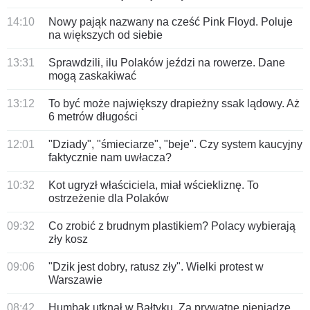
14:10
Nowy pająk nazwany na cześć Pink Floyd. Poluje
na większych od siebie
13:31
Sprawdzili, ilu Polaków jeździ na rowerze. Dane
mogą zaskakiwać
13:12
To być może największy drapieżny ssak lądowy. Aż
6 metrów długości
12:01
"Dziady", "śmieciarze", "beje". Czy system kaucyjny
faktycznie nam uwłacza?
10:32
Kot ugryzł właściciela, miał wściekliznę. To
ostrzeżenie dla Polaków
09:32
Co zrobić z brudnym plastikiem? Polacy wybierają
zły kosz
09:06
"Dzik jest dobry, ratusz zły". Wielki protest w
Warszawie
08:42
Humbak utknął w Bałtyku. Za prywatne pieniądze