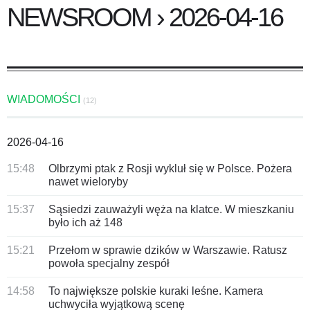
NEWSROOM › 2026-04-16
WIADOMOŚCI
(12)
2026-04-16
15:48
Olbrzymi ptak z Rosji wykluł się w Polsce. Pożera
nawet wieloryby
15:37
Sąsiedzi zauważyli węża na klatce. W mieszkaniu
było ich aż 148
15:21
Przełom w sprawie dzików w Warszawie. Ratusz
powoła specjalny zespół
14:58
To największe polskie kuraki leśne. Kamera
uchwyciła wyjątkową scenę