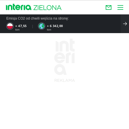
Emisja CO2 od chwili wejścia na stronę:
+ 57,06
+ 7 610,40
ton
ton